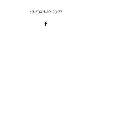
+36/
30-620-23-77
Elter Szabina